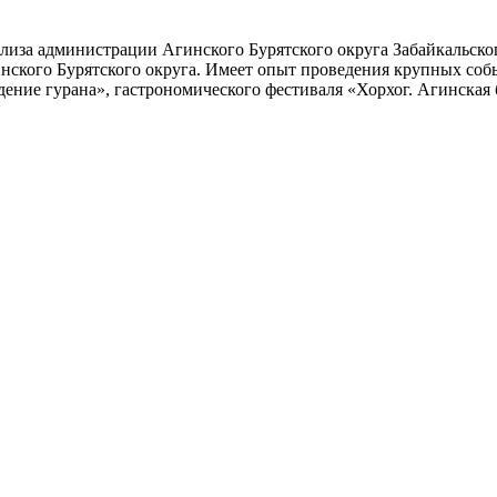
иза администрации Агинского Бурятского округа Забайкальског
нского Бурятского округа. Имеет опыт проведения крупных собы
ждение гурана», гастрономического фестиваля «Хорхог. Агинска