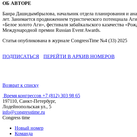
ОБ АВТОРЕ
Баира Дашидымбрылова, начальник отдела планирования и анал
лет. Занимается продвижением туристического потенциала Аги
«Белое золото Аги», фестиваля забайкальского казачества «Ро
Международной премии Russian Event Awards.
Статья опубликована в журнале CongressTime №4 (33) 2025
ПОДПИСАТЬСЯ
ПЕРЕЙТИ В АРХИВ НОМЕРОВ
Возврат к списку
Время конгрессов
+7 (812) 303 98 65
197110, Санкт-Петербург,
Лодейнопольская ул., 5
info@congresstime.ru
Congress time
Новый номер
Команда